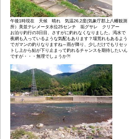
午後1時現在 天候 晴れ 気温26,2度(気象庁郡上八幡観測
所）美並テレメータ水位25センチ 垢グサレ クリアー
お泊り釣行の3日目、さすがに釣れなくなりました。渇水で
夜網も入っているような気配もあります？場荒れもあるよう
でガマンの釣りなりますね～雨が降り、少しだけでもリセッ
トし上から鮎が下り止まって釣れるチャンスを期待したいん
ですが・・・無理でしょうか?!