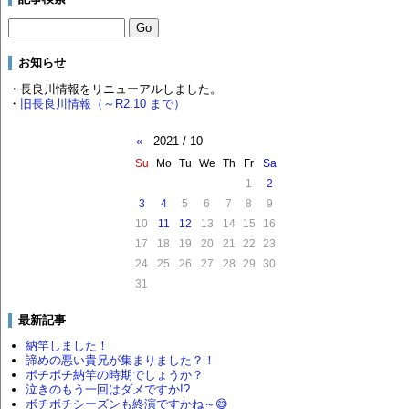
お知らせ
・長良川情報をリニューアルしました。
・
旧長良川情報（～R2.10 まで）
«
2021 / 10
Su
Mo
Tu
We
Th
Fr
Sa
1
2
3
4
5
6
7
8
9
10
11
12
13
14
15
16
17
18
19
20
21
22
23
24
25
26
27
28
29
30
31
最新記事
納竿しました！
諦めの悪い貴兄が集まりました？！
ボチボチ納竿の時期でしょうか？
泣きのもう一回はダメですか!?
ボチボチシーズンも終演ですかね～😅