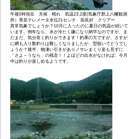
午後5時現在 天候 晴れ 気温23,2度(気象庁郡上八幡観測
所）美並テレメータ水位21センチ 垢良好 クリアー
異常気象でしょうか？10月に入ったのに夏日の気温が続いて
います。例年なら、水が冷たく嫌になり納竿なのですが、ま
だまだ、気分良く釣りができます！釣果の方ですが、さすが
に網も入り数釣りは難しくなりましたが、型狙いでどうでし
ょうか？後半、物凄い引きがありノサレまくり姿も見ずに
「さよ～うなら」の残念！！よほどの出水がなければ、今月
中は釣りが楽しめるようです。