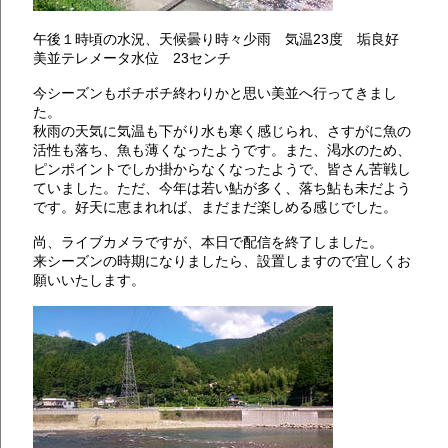
午後１時頃の水況、天候曇り時々少雨 気温23度 垢良好
美並テレメータ水位 23センチ
今シーズンもボチボチ終わりかと思い美並へ行ってきまし
た。
秋雨の天気に気温も下がり水も寒く感じられ、さすがに魚の
活性も落ち、魚も薄くなったようです。また、渇水のため、
ピンポイントでしか掛からなくなったようで、皆さん苦戦し
ていました。ただ、今年は若い鮎が多く、落ち鮎も未だよう
です。好天に恵まれれば、まだまだ楽しめる感じでした。
尚、ライブカメラですが、本日で配信を終了しました。
来シーズンの時期になりましたら、設置しますので宜しくお
願いいたします。