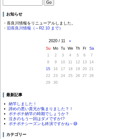
お知らせ
・長良川情報をリニューアルしました。
・
旧長良川情報（～R2.10 まで）
2020 / 11
»
Su
Mo
Tu
We
Th
Fr
Sa
1
2
3
4
5
6
7
8
9
10
11
12
13
14
15
16
17
18
19
20
21
22
23
24
25
26
27
28
29
30
最新記事
納竿しました！
諦めの悪い貴兄が集まりました？！
ボチボチ納竿の時期でしょうか？
泣きのもう一回はダメですか!?
ボチボチシーズンも終演ですかね～😅
カテゴリー