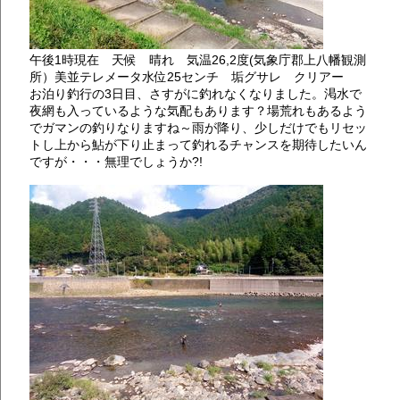
午後1時現在 天候 晴れ 気温26,2度(気象庁郡上八幡観測
所）美並テレメータ水位25センチ 垢グサレ クリアー
お泊り釣行の3日目、さすがに釣れなくなりました。渇水で
夜網も入っているような気配もあります？場荒れもあるよう
でガマンの釣りなりますね～雨が降り、少しだけでもリセッ
トし上から鮎が下り止まって釣れるチャンスを期待したいん
ですが・・・無理でしょうか?!