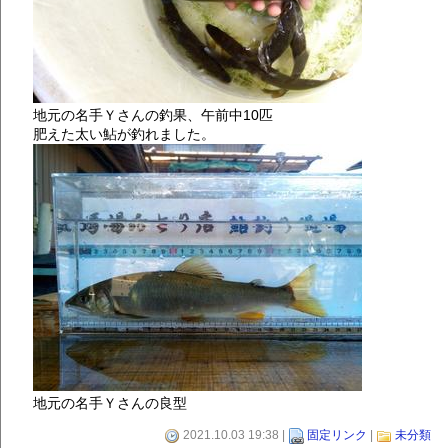
地元の名手Ｙさんの釣果、午前中10匹
肥えた太い鮎が釣れました。
地元の名手Ｙさんの良型
2021.10.03 19:38 |
固定リンク
|
未分類