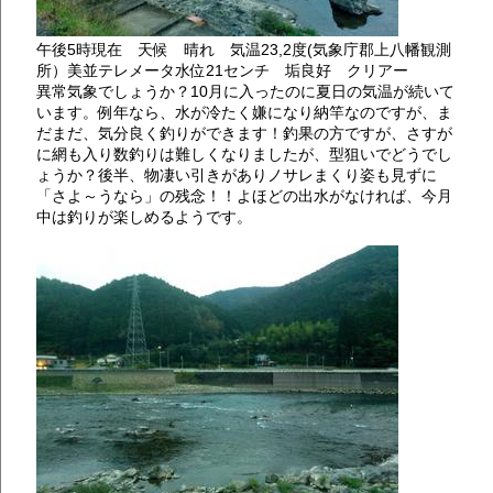
午後5時現在 天候 晴れ 気温23,2度(気象庁郡上八幡観測
所）美並テレメータ水位21センチ 垢良好 クリアー
異常気象でしょうか？10月に入ったのに夏日の気温が続いて
います。例年なら、水が冷たく嫌になり納竿なのですが、ま
だまだ、気分良く釣りができます！釣果の方ですが、さすが
に網も入り数釣りは難しくなりましたが、型狙いでどうでし
ょうか？後半、物凄い引きがありノサレまくり姿も見ずに
「さよ～うなら」の残念！！よほどの出水がなければ、今月
中は釣りが楽しめるようです。