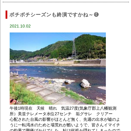
ボチボチシーズンも終演ですかね～😅
2021.10.02
午後1時現在 天候 晴れ 気温27度(気象庁郡上八幡観測
所）美並テレメータ水位27センチ 垢グサレ クリアー
心配された台風の影響がほとんど無く、先週の出水が嘘のよ
うに一転渇水のためと場荒れが酷いようで、皆さんイマイチ
の釣果で難儀ばかりでした。鮎は何処か隠れてしまったので