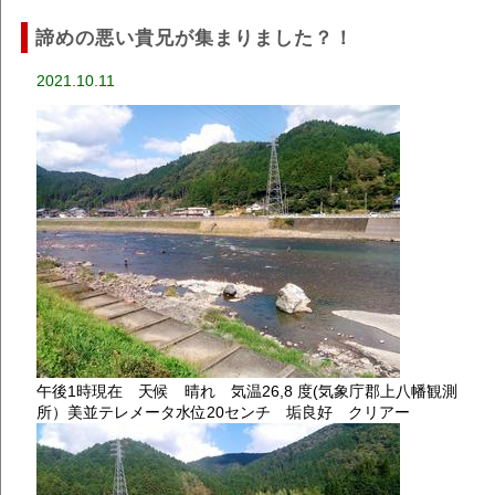
諦めの悪い貴兄が集まりました？！
2021.10.11
午後1時現在 天候 晴れ 気温26,8 度(気象庁郡上八幡観測
所）美並テレメータ水位20センチ 垢良好 クリアー