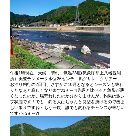
午後1時現在 天候 晴れ 気温28度(気象庁郡上八幡観測
所）美並テレメータ水位26センチ 垢グサレ クリアー
お泊り釣行の2日目、さすがに10月となるとシーズンも終わ
りだなぁと寂しくなりますねぇ～?!先週と比べると魚影が薄
くなったのか、場荒れしたのか分かりませんが、釣果は激シ
ブ状態です！でも、釣る人はちゃんと良型を掛けるので羨ま
しい限りですね～もう一度、誰でも釣れるチャンスが来ない
ですかねぇ～?!