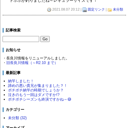
トホホが釣りましたね～レギュラーサイズです！
2021.08.07 20:12 |
固定リンク
|
未分類
記事検索
お知らせ
・長良川情報をリニューアルしました。
・
旧長良川情報（～R2.10 まで）
最新記事
納竿しました！
諦めの悪い貴兄が集まりました？！
ボチボチ納竿の時期でしょうか？
泣きのもう一回はダメですか!?
ボチボチシーズンも終演ですかね～😅
カテゴリー
未分類 (32)
アーカイブ