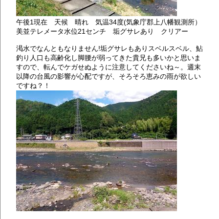
午後1現在 天候 晴れ 気温34度(気象庁郡上八幡観測所）
美並テレメータ水位21センチ 垢グサレあり クリアー
渇水でなんともなりません!垢グサレもありスベルスベル、鮎
釣り人口も高齢化し脚腰が弱ってきた貴兄も多いかと思いま
すので、転んでケガせぬように注意してくださいね～。週末
以降の台風の影響が心配ですが、そろそろ恵みの雨が欲しい
ですね？！