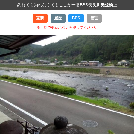
釣れても釣れなくてもここが一番BBS
長良川美並橋上
更新
履歴
BBS
管理
※手動で更新ボタンを押してください