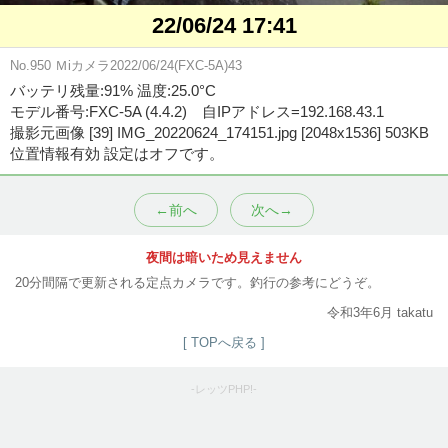
22/06/24 17:41
No.950 Ｍiカメラ2022/06/24(FXC-5A)43
バッテリ残量:91% 温度:25.0°C
モデル番号:FXC-5A (4.4.2) 自IPアドレス=192.168.43.1
撮影元画像 [39] IMG_20220624_174151.jpg [2048x1536] 503KB
位置情報有効 設定はオフです。
←前へ
次へ→
夜間は暗いため見えません
20分間隔で更新される定点カメラです。釣行の参考にどうぞ。
令和3年6月 takatu
[ TOPへ戻る ]
-レッツPHP!-